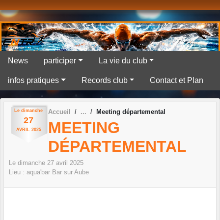
Panneau de gestion des cookies
News
participer
La vie du club
infos pratiques
Records club
Contact et Plan
Le
dimanche
Accueil
Meeting départemental
27
MEETING
AVRIL
2025
DÉPARTEMENTAL
Le
dimanche
27
avril
2025
Lieu :
aqua'bar
Bar sur Aube