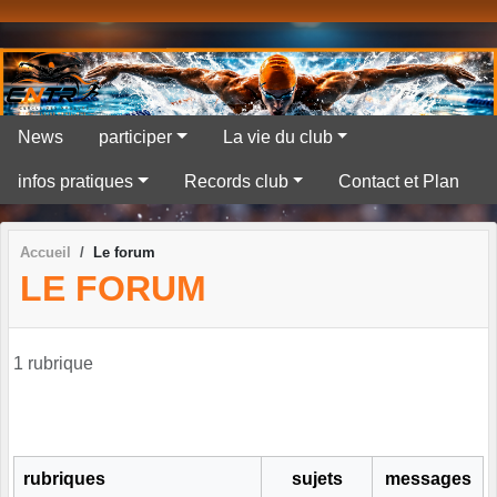
Panneau de gestion des cookies
News
participer
La vie du club
infos pratiques
Records club
Contact et Plan
Accueil
Le forum
LE FORUM
1 rubrique
rubriques
sujets
messages